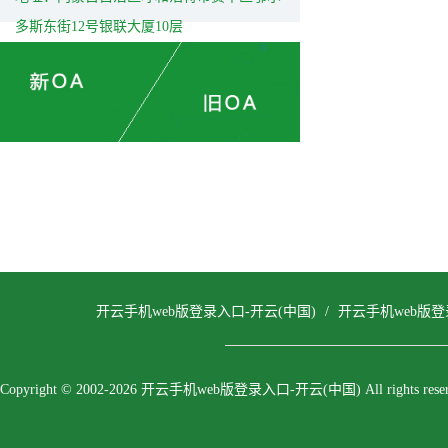
多斯东街12号银联大厦10层
开云手机web版登录入口-开云(中国)
/
开云手机web版登
Copyright © 2002-2026 开云手机web版登录入口-开云(中国) All rights reser