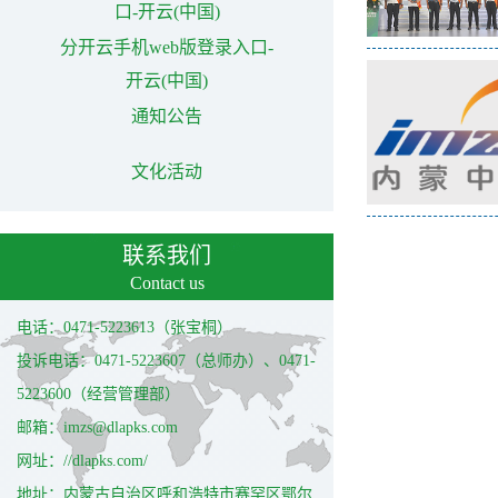
口-开云(中国)
分开云手机web版登录入口-
开云(中国)
通知公告
文化活动
联系我们
Contact us
电话：0471-5223613（张宝桐）
投诉电话：0471-5223607（总师办）、0471-
5223600（经营管理部）
邮箱：imzs@dlapks.com
网址：//dlapks.com/
地址：内蒙古自治区呼和浩特市赛罕区鄂尔