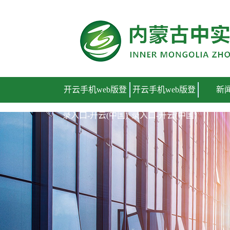
开云手机web版登录入口-开云(中国)
开云手机web版登
开云手机web版登
新
录入口-开云(中国)
录入口-开云(中国)