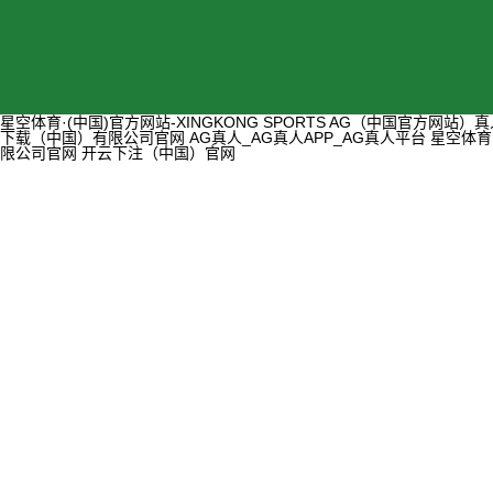
星空体育·(中国)官方网站-XINGKONG SPORTS
AG（中国官方网站）真
下载（中国）有限公司官网
AG真人_AG真人APP_AG真人平台
星空体育
限公司官网
开云下注（中国）官网