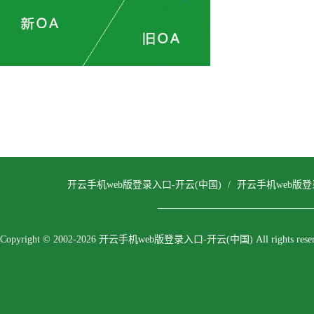
开云手机web版登录入口-开云(中国)
/
开云手机web版登
Copyright © 2002-2026 开云手机web版登录入口-开云(中国) All rights reser