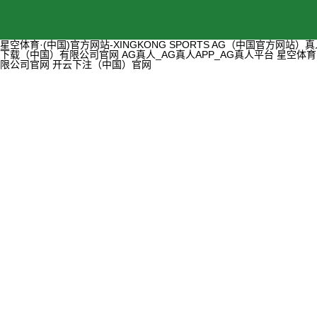
星空体育·(中国)官方网站-XINGKONG SPORTS
AG（中国官方网站）真
下载（中国）有限公司官网
AG真人_AG真人APP_AG真人平台
星空体育
限公司官网
开云下注（中国）官网