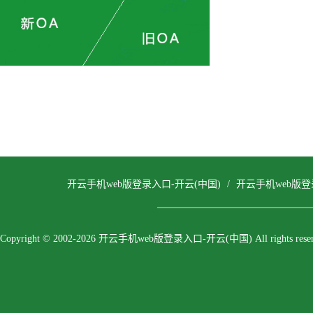
开云手机web版登录入口-开云(中国)
/
开云手机web版登
Copyright © 2002-2026 开云手机web版登录入口-开云(中国) All rights reser