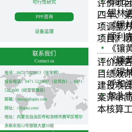
鄂托
评价项
可行性研究
锡林
四年、
PPP咨询
《锡
项调整
设备监理
顺利完
项目》
《镶
联系我们
《镶
评价报
Contact us
《锡
目绩效
电话：0471-5223613（张宝桐）
呼和
投诉电话：0471-5223607（总师办）、0471-
建设项
5223600（经营管理部）
包头
案评审
邮箱：imzs@dlapks.com
本核算
网址：//dlapks.com/
地址：内蒙古自治区呼和浩特市赛罕区鄂尔
多斯东街12号银联大厦10层