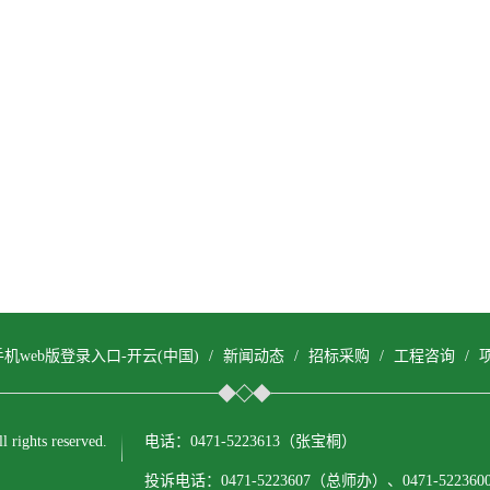
机web版登录入口-开云(中国)
/
新闻动态
/
招标采购
/
工程咨询
/
hts reserved.
电话：0471-5223613（张宝桐）
投诉电话：0471-5223607（总师办）、0471-522