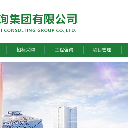
招标采购
工程咨询
项目管理