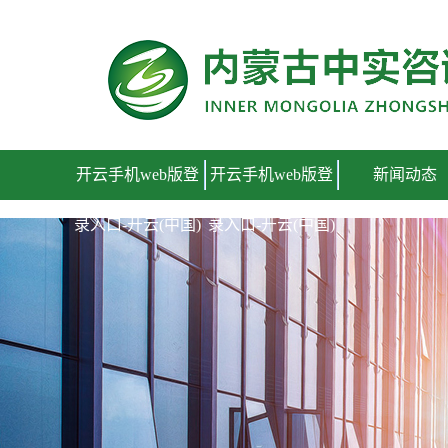
开云手机web版登录入口-开云(中国)
开云手机web版登
开云手机web版登
新闻动态
录入口-开云(中国)
录入口-开云(中国)