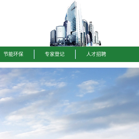
节能环保
专家登记
人才招聘