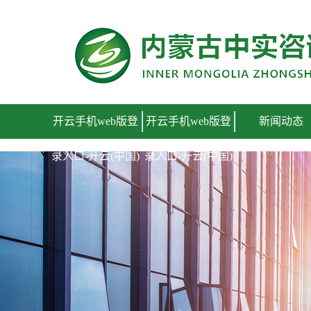
开云手机web版登录入口-开云(中国)
开云手机web版登
开云手机web版登
新闻动态
录入口-开云(中国)
录入口-开云(中国)