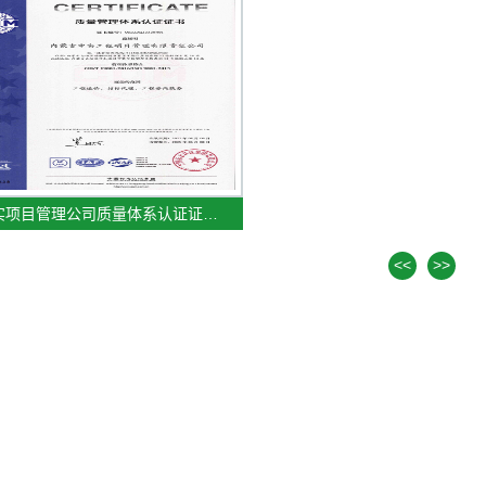
实项目管理公司质量体系认证证…
<<
>>