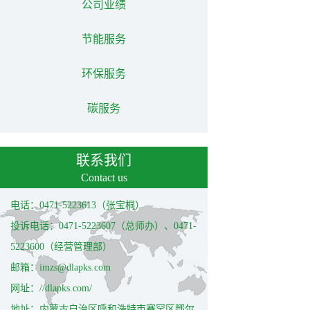
公司业绩
节能服务
环保服务
碳服务
联系我们
Contact us
电话：0471-5223613（张宝桐）
投诉电话：0471-5223607（总师办）、0471-
5223600（经营管理部）
邮箱：imzs@dlapks.com
网址：//dlapks.com/
地址：内蒙古自治区呼和浩特市赛罕区鄂尔