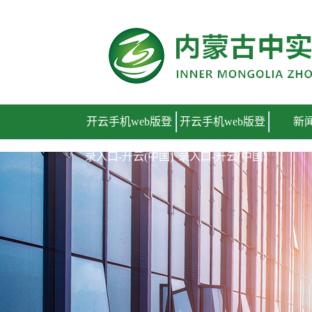
开云手机web版登录入口-开云(中国)
开云手机web版登
开云手机web版登
新
录入口-开云(中国)
录入口-开云(中国)