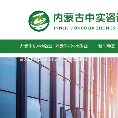
开云手机web版登录入口-开云(中国)
开云手机web版登
开云手机web版登
新闻动态
录入口-开云(中国)
录入口-开云(中国)