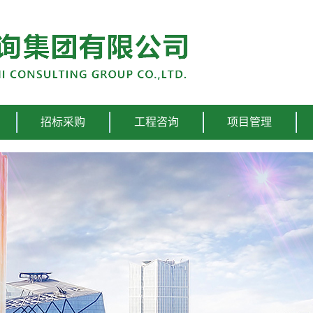
招标采购
工程咨询
项目管理