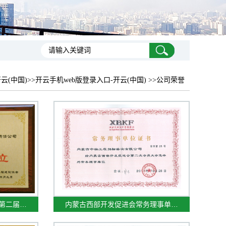
云(中国)
>>开云手机web版登录入口-开云(中国) >>公司荣誉
第二届…
内蒙古西部开发促进会常务理事单…