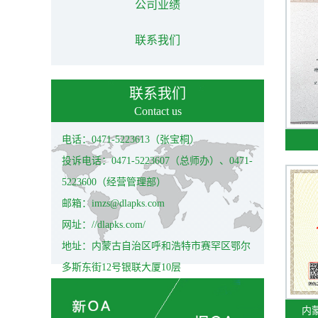
公司业绩
联系我们
联系我们
Contact us
电话：0471-5223613（张宝桐）
投诉电话：0471-5223607（总师办）、0471-
5223600（经营管理部）
邮箱：imzs@dlapks.com
网址：//dlapks.com/
地址：内蒙古自治区呼和浩特市赛罕区鄂尔
多斯东街12号银联大厦10层
内