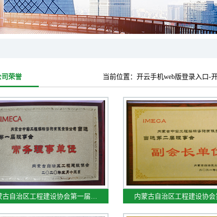
公司荣誉
当前位置：
开云手机web版登录入口-开
蒙古自治区工程建设协会第一届…
内蒙古自治区工程建设协会