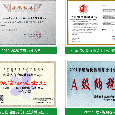
2019-2020年度内蒙古自…
中国招标投标协会企业信用
蒙古自治区诚信典型选树诚信示…
2021年度A级纳税