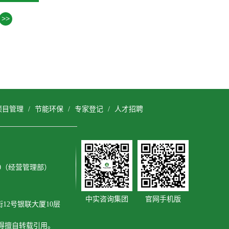
>>
项目管理
/
节能环保
/
专家登记
/
人才招聘
3600（经营管理部）
中实咨询集团
官网手机版
2号银联大厦10层
不得擅自转载引用。