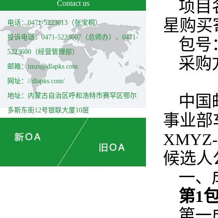
项目
Contact us
星购买
电话：0471-5223613（张宝桐）
投诉电话：0471-5223607（总师办）、0471-
包号
5223600（经营管理部）
采购
邮箱：imzs@dlapks.com
网址：//dlapks.com/
地址：内蒙古自治区呼和浩特市赛罕区鄂尔
中国
多斯东街12号银联大厦10层
事业部
XMYZ
候选人
一、
第1
第一