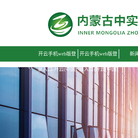
开云手机web版登录入口-开云(中国)
开云手机web版登
开云手机web版登
新
录入口-开云(中国)
录入口-开云(中国)