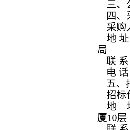
三、公
四、
采购
地 
局
联 
电 话：
五、
招标
地 
厦10层
联 