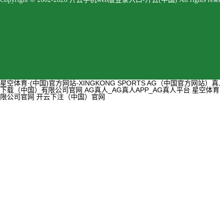
星空体育·(中国)官方网站-XINGKONG SPORTS
AG（中国官方网站）真
下载（中国）有限公司官网
AG真人_AG真人APP_AG真人平台
星空体育
限公司官网
开云下注（中国）官网