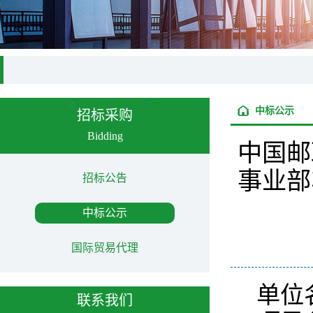
中标公示
招标采购
Bidding
中国邮
事业部
招标公告
中标公示
国际贸易代理
单位
联系我们