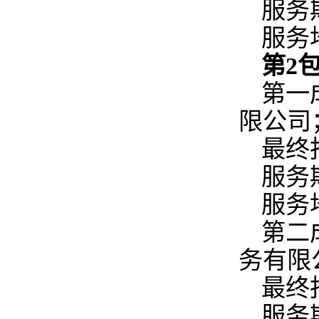
服务
服务
第2
第一
限公司
最终
服务
服务
第二
务有限
最终
服务