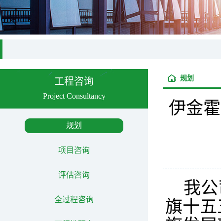
规划
工程咨询
Project Consultancy
伊金霍
规划
项目咨询
评估咨询
我公
全过程咨询
旗十五