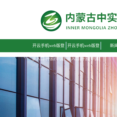
开云手机web版登录入口-开云(中国)
开云手机web版登
开云手机web版登
新
录入口-开云(中国)
录入口-开云(中国)