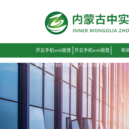
开云手机web版登录入口-开云(中国)
开云手机web版登
开云手机web版登
新
录入口-开云(中国)
录入口-开云(中国)