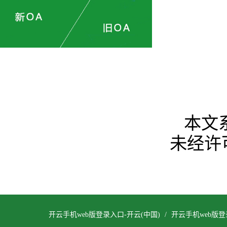
本文
未经许
开云手机web版登录入口-开云(中国)
/
开云手机web版登