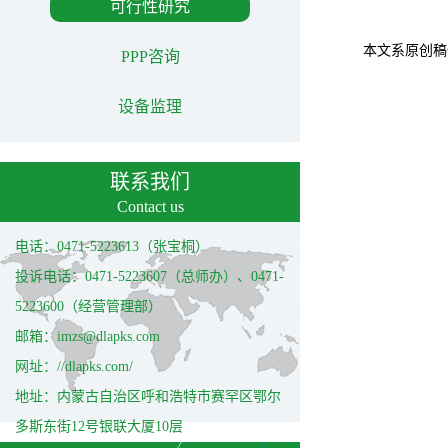
可行性研究
本文系原创稿
PPP咨询
设备监理
联系我们
Contact us
电话：0471-5223613（张宝桐）
投诉电话：0471-5223607（总师办）、0471-
5223600（经营管理部）
邮箱：imzs@dlapks.com
网址：//dlapks.com/
地址：内蒙古自治区呼和浩特市赛罕区鄂尔
多斯东街12号银联大厦10层