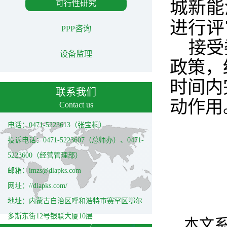
城新能
可行性研究
进行评
PPP咨询
接受
设备监理
政策，
时间内
联系我们
动作用
Contact us
电话：0471-5223613（张宝桐）
投诉电话：0471-5223607（总师办）、0471-
5223600（经营管理部）
邮箱：imzs@dlapks.com
网址：//dlapks.com/
地址：内蒙古自治区呼和浩特市赛罕区鄂尔
多斯东街12号银联大厦10层
本文