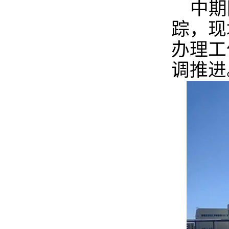
中期
踪，现
办理工
调推进