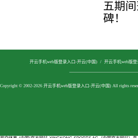
五期间
碑！
开云手机web版登录入口-开云(中国)
/
开云手机web版登
Copyright © 2002-2026 开云手机web版登录入口-开云(中国) All rights reser