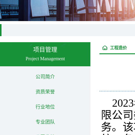
工程造价
项目管理
Project Management
公司简介
资质荣誉
2023
行业地位
限公司
专业团队
务。该