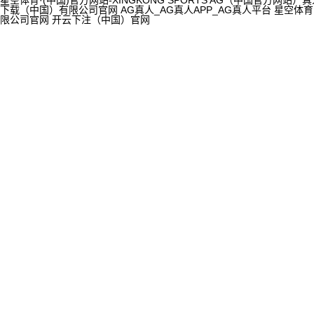
星空体育·(中国)官方网站-XINGKONG SPORTS
AG（中国官方网站）真
下载（中国）有限公司官网
AG真人_AG真人APP_AG真人平台
星空体育
限公司官网
开云下注（中国）官网