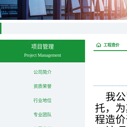
工程造价
项目管理
Project Management
公司简介
资质荣誉
我公
行业地位
托，为
专业团队
程造价