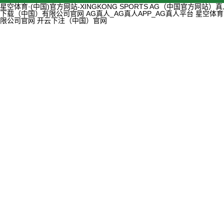
星空体育·(中国)官方网站-XINGKONG SPORTS
AG（中国官方网站）真
下载（中国）有限公司官网
AG真人_AG真人APP_AG真人平台
星空体育
限公司官网
开云下注（中国）官网