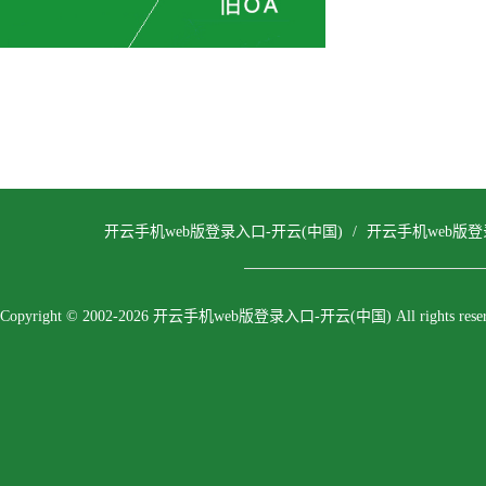
开云手机web版登录入口-开云(中国)
/
开云手机web版登
Copyright © 2002-2026 开云手机web版登录入口-开云(中国) All rights reser