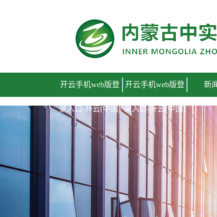
开云手机web版登录入口-开云(中国)
开云手机web版登
开云手机web版登
新
录入口-开云(中国)
录入口-开云(中国)