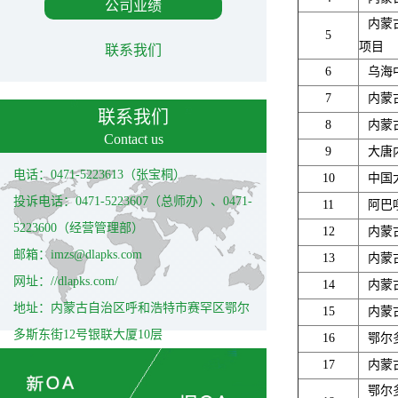
公司业绩
内蒙
5
项目
联系我们
6
乌海
7
内蒙
联系我们
8
内蒙
Contact us
9
大唐
电话：0471-5223613（张宝桐）
10
中国
投诉电话：0471-5223607（总师办）、0471-
11
阿巴
5223600（经营管理部）
12
内蒙
邮箱：imzs@dlapks.com
13
内蒙
网址：//dlapks.com/
14
内蒙
地址：内蒙古自治区呼和浩特市赛罕区鄂尔
15
内蒙
多斯东街12号银联大厦10层
16
鄂尔
17
内蒙
鄂尔