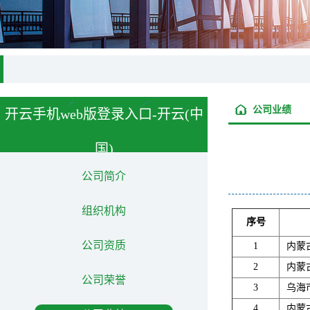
公司业绩
开云手机web版登录入口-开云(中
国)
About us
公司简介
组织机构
序号
公司资质
1
内蒙
2
内蒙
公司荣誉
3
乌海
4
内蒙